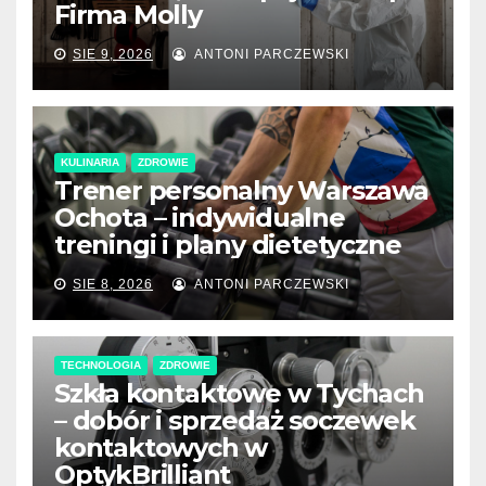
Firma Molly
SIE 9, 2026
ANTONI PARCZEWSKI
KULINARIA
ZDROWIE
Trener personalny Warszawa
Ochota – indywidualne
treningi i plany dietetyczne
SIE 8, 2026
ANTONI PARCZEWSKI
TECHNOLOGIA
ZDROWIE
Szkła kontaktowe w Tychach
– dobór i sprzedaż soczewek
kontaktowych w
OptykBrilliant