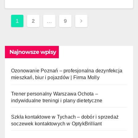
Stronicowanie
1
2
…
9
wpisów
Najnowsze wpisy
Ozonowanie Poznań – profesjonalna dezynfekcja
mieszkań, biur i pojazdów | Firma Molly
Trener personalny Warszawa Ochota –
indywidualne treningi i plany dietetyczne
Szkła kontaktowe w Tychach – dobór i sprzedaż
soczewek kontaktowych w OptykBrilliant