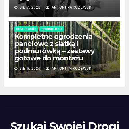
SIE 7, 2026
ANTONI PARCZEWSKI
DOM I OGRÓD
TECHNOLOGIA
Kompletne ogrodzenia
panelowe z siatką i
podmurówką – zestawy
gotowe do montażu
SIE 6, 2026
ANTONI PARCZEWSKI
Szukaj Swojej Drogi