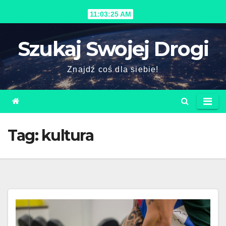
Skip
11:03:26 AM
to
content
Szukaj Swojej Drogi
Znajdź coś dla siebie!
Tag:
kultura