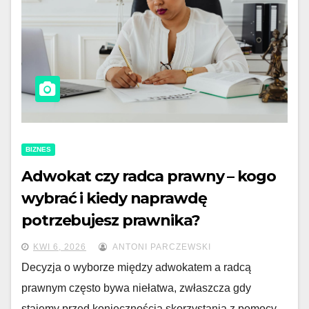
BIZNES
Adwokat czy radca prawny – kogo
wybrać i kiedy naprawdę
potrzebujesz prawnika?
KWI 6, 2026
ANTONI PARCZEWSKI
Decyzja o wyborze między adwokatem a radcą
prawnym często bywa niełatwa, zwłaszcza gdy
stajemy przed koniecznością skorzystania z pomocy