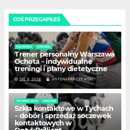
COŚ PRZEGAPIŁEŚ
KULINARIA
ZDROWIE
Trener personalny Warszawa
Ochota – indywidualne
treningi i plany dietetyczne
SIE 8, 2026
ANTONI PARCZEWSKI
TECHNOLOGIA
ZDROWIE
Szkła kontaktowe w Tychach
– dobór i sprzedaż soczewek
kontaktowych w