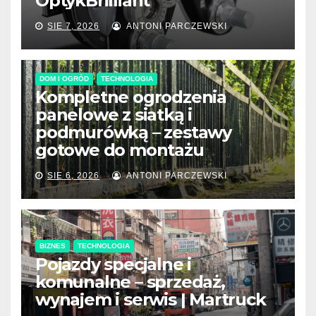
OptykBrilliant
SIE 7, 2026
ANTONI PARCZEWSKI
DOM I OGRÓD
TECHNOLOGIA
Kompletne ogrodzenia
panelowe z siatką i
podmurówką – zestawy
gotowe do montażu
SIE 6, 2026
ANTONI PARCZEWSKI
BIZNES
TECHNOLOGIA
Pojazdy specjalne i
komunalne – sprzedaż,
wynajem i serwis | Martruck