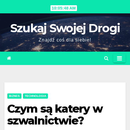
Skip
10:05:49 AM
to
content
Szukaj Swojej Drogi
Znajdź coś dla siebie!
BIZNES
TECHNOLOGIA
Czym są katery w
szwalnictwie?