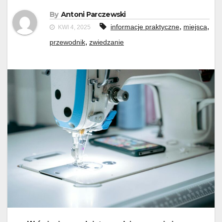
By
Antoni Parczewski
,
,
informacje praktyczne
miejsca
KWI 4, 2025
,
przewodnik
zwiedzanie