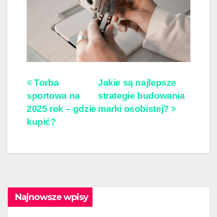
Nawigacja
Torba
Jakie są najlepsze
sportowa na
strategie budowania
wpisu
2025 rok – gdzie
marki osobistej?
kupić?
Najnowsze wpisy