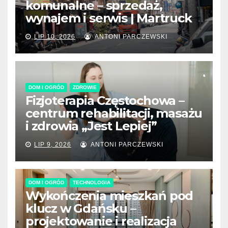
komunalne – sprzedaż,
wynajem i serwis | Martruck
LIP 10, 2026
ANTONI PARCZEWSKI
DOM I OGRÓD
ZDROWIE
Fizjoterapia Częstochowa –
centrum rehabilitacji, masażu
i zdrowia „Jest Lepiej”
LIP 9, 2026
ANTONI PARCZEWSKI
DOM I OGRÓD
TECHNOLOGIA
Wykończenia mieszkań pod
klucz w Gdańsku –
projektowanie i realizacja