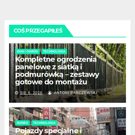
COŚ PRZEGAPIŁEŚ
DOM I OGRÓD
TECHNOLOGIA
Kompletne ogrodzenia
panelowe z siatką i
podmurówką – zestawy
gotowe do montażu
SIE 6, 2026
ANTONI PARCZEWSKI
BIZNES
TECHNOLOGIA
Pojazdy specjalne i