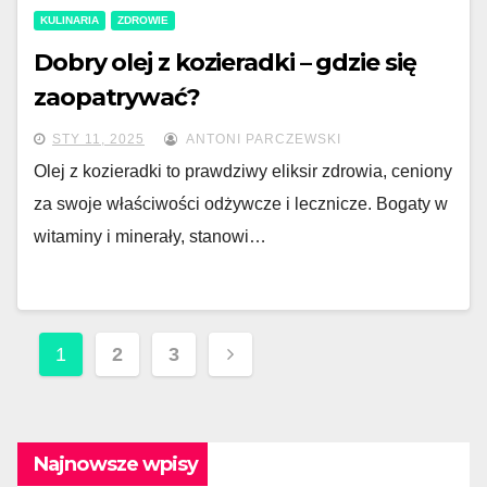
KULINARIA
ZDROWIE
Dobry olej z kozieradki – gdzie się
zaopatrywać?
STY 11, 2025
ANTONI PARCZEWSKI
Olej z kozieradki to prawdziwy eliksir zdrowia, ceniony
za swoje właściwości odżywcze i lecznicze. Bogaty w
witaminy i minerały, stanowi…
Stronicowanie
1
2
3
wpisów
Najnowsze wpisy