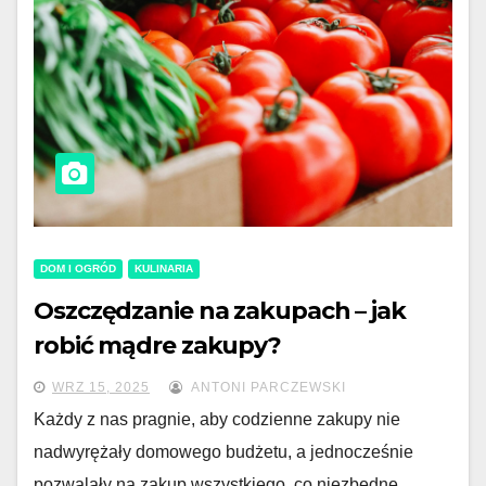
DOM I OGRÓD
KULINARIA
Oszczędzanie na zakupach – jak
robić mądre zakupy?
WRZ 15, 2025
ANTONI PARCZEWSKI
Każdy z nas pragnie, aby codzienne zakupy nie
nadwyrężały domowego budżetu, a jednocześnie
pozwalały na zakup wszystkiego, co niezbędne.