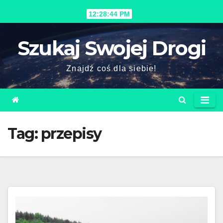
Skip
12:28:46 PM
to
content
Szukaj Swojej Drogi
Znajdź coś dla siebie!
Tag:
przepisy