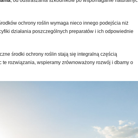
łania
, od odstraszania szkodników po wspomaganie naturalny
środków ochrony roślin wymaga nieco innego podejścia niż
cyfiki działania poszczególnych preparatów i ich odpowiednie
zne środki ochrony roślin stają się integralną częścią
c te rozwiązania, wspieramy zrównoważony rozwój i dbamy o