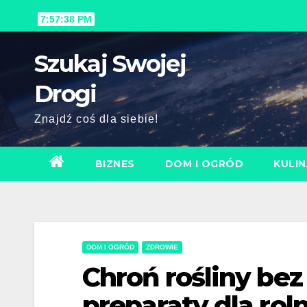
Skip
7:57:40 PM
to
content
Szukaj Swojej
Drogi
Znajdź coś dla siebie!
BIZNES
DOM I OGRÓD
KULIN
DOM I OGRÓD
ZDROWIE
Chroń rośliny bez
preparaty dla rol