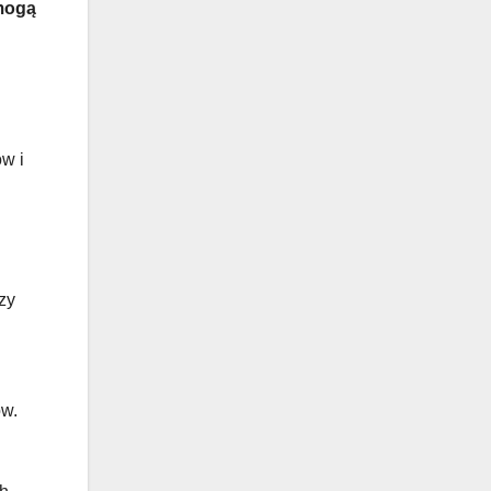
 mogą
ów i
zy
ów.