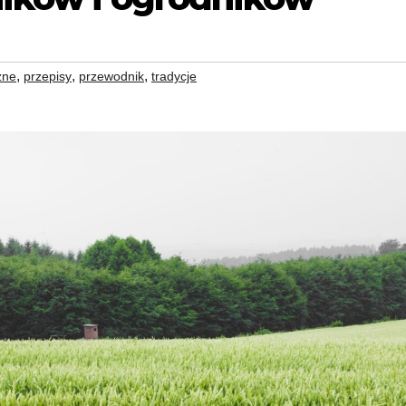
,
,
,
zne
przepisy
przewodnik
tradycje