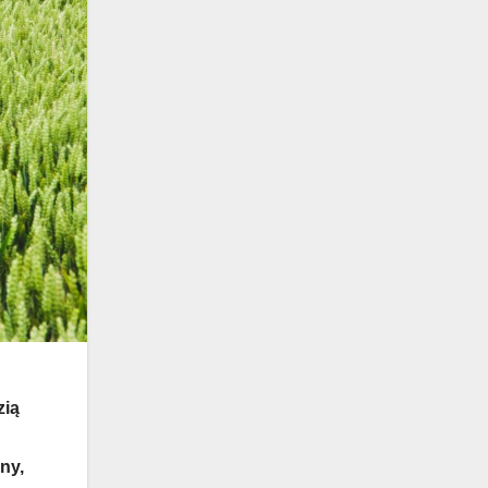
zią
ny,