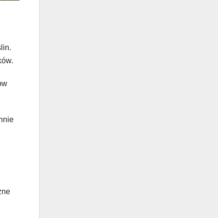
lin.
ków.
ów
nnie
zne