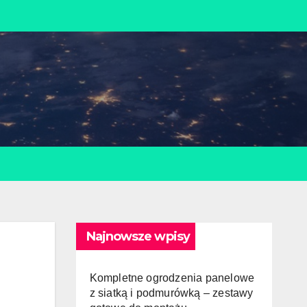
Najnowsze wpisy
Kompletne ogrodzenia panelowe
z siatką i podmurówką – zestawy