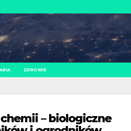
ARIA
ZDROWIE
 chemii – biologiczne
ników i ogrodników