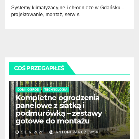
Systemy klimatyzacyjne i chłodnicze w Gdańsku –
projektowanie, montaż, serwis
COŚ PRZEGAPIŁEŚ
DOM I OGRÓD
TECHNOLOGIA
Kompletne ogrodzenia
panelowe z siatką i
podmurówką – zestawy
gotowe do montażu
SIE 6, 2026
ANTONI PARCZEWSKI