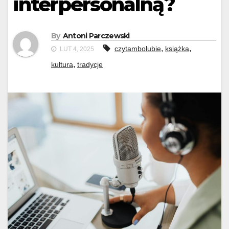
interpersonalną?
By
Antoni Parczewski
,
,
czytambolubie
książka
LUT 4, 2025
,
kultura
tradycje