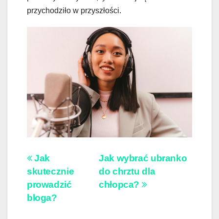
przychodziło w przyszłości.
Nawigacja
Jak
Jak wybrać ubranko
skutecznie
do chrztu dla
wpisu
prowadzić
chłopca?
bloga?