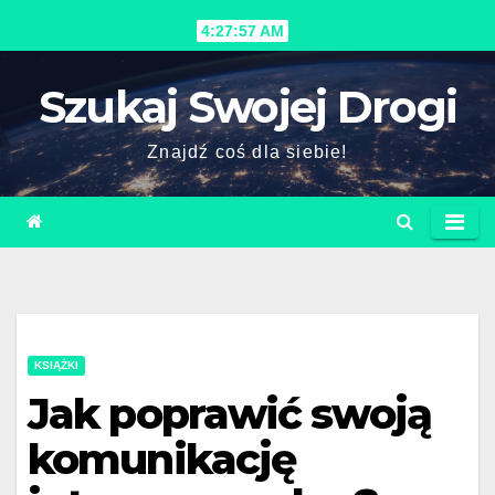
Skip
4:27:58 AM
to
content
Szukaj Swojej Drogi
Znajdź coś dla siebie!
KSIĄŻKI
Jak poprawić swoją
komunikację