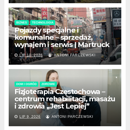
BIZNES
TECHNOLOGIA
Pojazdy specjalne i
komunalne – sprzedaż,
wynajem i serwis | Martruck
LIP 10, 2026
ANTONI PARCZEWSKI
DOM I OGRÓD
ZDROWIE
Fizjoterapia Częstochowa –
centrum rehabilitacji, masażu
i zdrowia „Jest Lepiej”
LIP 9, 2026
ANTONI PARCZEWSKI