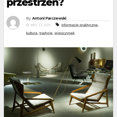
przestrzeń?
By
Antoni Parczewski
,
informacje praktyczne
WRZ 13, 2025
,
,
kultura
tradycje
wypoczynek