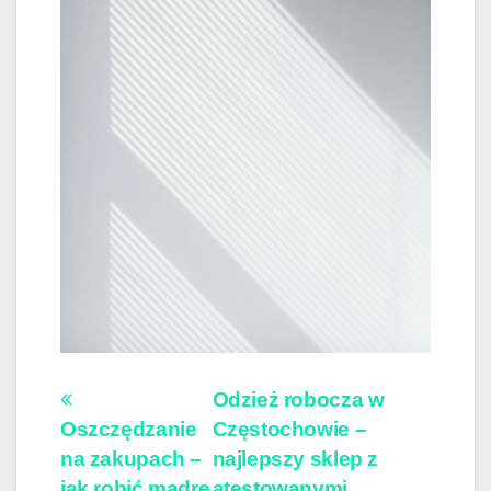
Nawigacja
Odzież robocza w
Oszczędzanie
Częstochowie –
wpisu
na zakupach –
najlepszy sklep z
jak robić mądre
atestowanymi