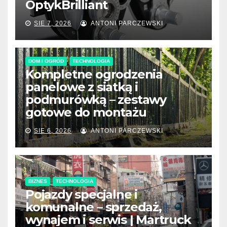
OptykBrilliant
SIE 7, 2026
ANTONI PARCZEWSKI
DOM I OGRÓD
TECHNOLOGIA
Kompletne ogrodzenia
panelowe z siatką i
podmurówką – zestawy
gotowe do montażu
SIE 6, 2026
ANTONI PARCZEWSKI
BIZNES
TECHNOLOGIA
Pojazdy specjalne i
komunalne – sprzedaż,
wynajem i serwis | Martruck