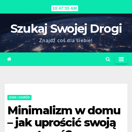
Skip
10:47:57 AM
to
content
Szukaj Swojej Drogi
Znajdź coś dla siebie!
DOM I OGRÓD
Minimalizm w domu
– jak uprościć swoją