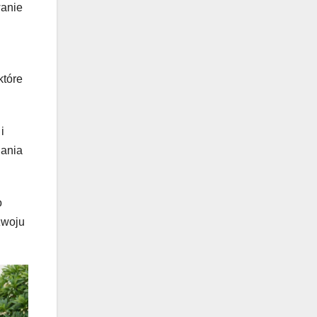
wanie
które
i
nania
o
zwoju