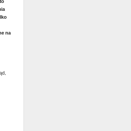
to
nia
lko
ne na
ąd,