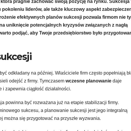
 która pragnie zachować swoją pozycję na rynku. Sukcesja 
pokoleniu liderów, ale także kluczowy aspekt zabezpiecze
drożenie efektywnych planów sukcesji pozwala firmom nie ty
e na uniknięcie potencjalnych kryzysów związanych z nagłą
i warto podjąć, aby Twoje przedsiębiorstwo było przygotowa
ukcesji
być odkładany na później. Właściciele firm często popełniają bł
ieli odejść z firmy. Tymczasem
wczesne planowanie
daje
 i zapewnia ciągłość działalności.
a powinna być rozważana już na etapie stabilizacji firmy.
minowego sukcesu, a planowanie sukcesji jest jego integralną
iej można się przygotować na przyszłe wyzwania.