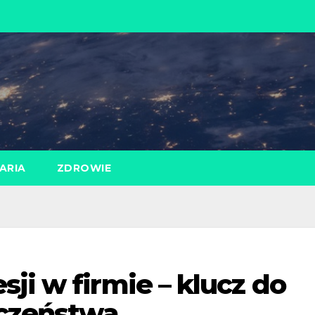
ARIA
ZDROWIE
ji w firmie – klucz do
eczeństwa