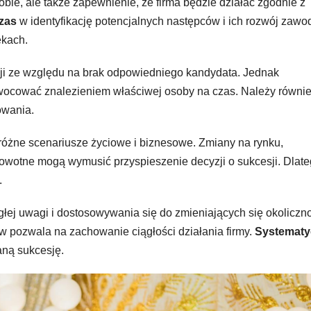
obie, ale także zapewnienie, że firma będzie działać zgodnie z
zas
w identyfikację potencjalnych następców i ich rozwój zawo
ękach.
sji ze względu na brak odpowiedniego kandydata. Jednak
cować znalezieniem właściwej osoby na czas. Należy równi
owania.
różne scenariusze życiowe i biznesowe. Zmiany na rynku,
drowotne mogą wymusić przyspieszenie decyzji o sukcesji. Dlat
.
głej uwagi i dostosowywania się do zmieniających się okoliczno
w pozwala na zachowanie ciągłości działania firmy.
Systematy
ną sukcesję.