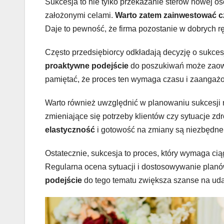
Sukcesja to nie tylko przekazanie sterów nowej os
założonymi celami.
Warto zatem zainwestować c
Daje to pewność, że firma pozostanie w dobrych r
Często przedsiębiorcy odkładają decyzję o sukce
proaktywne podejście
do poszukiwań może zaowo
pamiętać, że proces ten wymaga czasu i zaangaż
Warto również uwzględnić w planowaniu sukcesji 
zmieniające się potrzeby klientów czy sytuacje z
elastyczność
i gotowość na zmiany są niezbędne
Ostatecznie, sukcesja to proces, który wymaga cią
Regularna ocena sytuacji i dostosowywanie planó
podejście
do tego tematu zwiększa szanse na uda