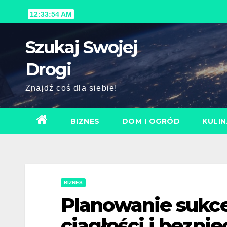
Skip
12:33:56 AM
to
content
Szukaj Swojej
Drogi
Znajdź coś dla siebie!
BIZNES
DOM I OGRÓD
KULIN
BIZNES
Planowanie sukces
ciągłości i bezpi