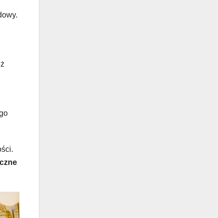
dowy.
eż
ego
ści.
czne