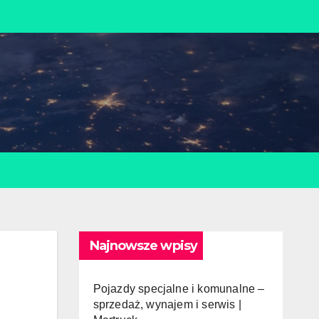
Najnowsze wpisy
Pojazdy specjalne i komunalne –
sprzedaż, wynajem i serwis |