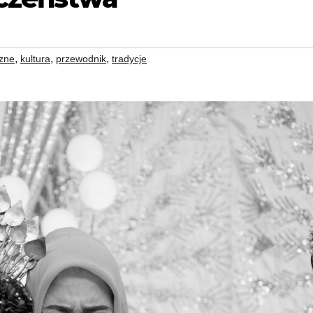
,
,
,
czne
kultura
przewodnik
tradycje