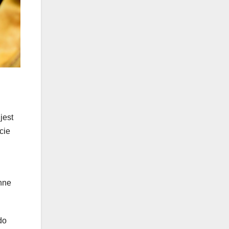
jest
cie
ynne
do